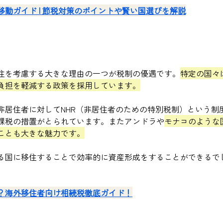
動ガイド | 節税対策のポイントや賢い国選びを解説
住を考慮する大きな理由の一つが税制の優遇です。
特定の国々
負担を軽減する政策を採用しています。
非居住者に対してNHR（非居住者のための特別税制）という制
課税の措置がとられています。またアンドラや
モナコのような
ことも大きな魅力です。
る国に移住することで効率的に資産形成をすることができるで
？海外移住者向け相続税徹底ガイド！