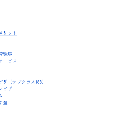
メリット
育環境
サービス
ザ（サブクラス188）
ンビザ
ム
７選