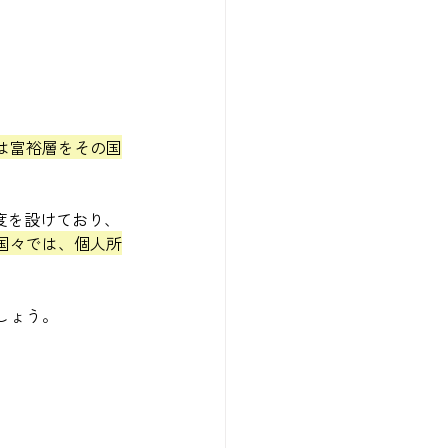
は富裕層をその国
度を設けており、
国々では、個人所
しょう。