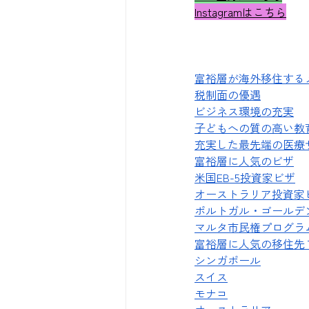
Instagramはこちら
富裕層が海外移住する
税制面の優遇
ビジネス環境の充実
子どもへの質の高い教
充実した最先端の医療
富裕層に人気のビザ
米国EB-5投資家ビザ
オーストラリア投資家ビ
ポルトガル・ゴールデ
マルタ市民権プログラ
富裕層に人気の移住先
シンガポール
スイス
モナコ