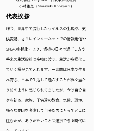
株式会社 La Quarta 代表取締役社長
小林雅之（Masayuki Kobayashi）
代表挨拶
昨今、世界中で流行したウイルスの出現や、気
候変動、さらにインターネットでの情報発信や
SNSの多様化により、皆様の日々の過ごし方や
将来の生活設計は多岐に渡り、生活が多様化し
ていく様が見てとれます。一昔前は日本で生ま
れ育ち、日本で生活して過ごすことが極々当た
り前のように感じられてましたが、今は自分自
身を初め、家族、子供達の教育、気候、環境、
様々な要因を考慮して自分たちにとってどこに
住むかが、ありがたいことに選択できる時代に
なっています。