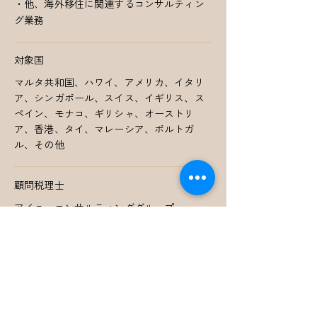
・他、海外移住に関連するコンサルティン
グ業務
対象国
マルタ共和国、ハワイ、アメリカ、イタリ
ア、シンガポール、スイス、イギリス、ス
ペイン、モナコ、ギリシャ、オーストリ
ア、香港、タイ、マレーシア、ポルトガ
ル、その他
顧問税理士
アイユーコンサルティンググループ
メディア掲載情報
富裕層に必要な海外移住と国際不動産投資とい
う選択肢──資産防衛と成長 の両立
｜
WMJ（Wealth Management Journal） 2025年4
月25日