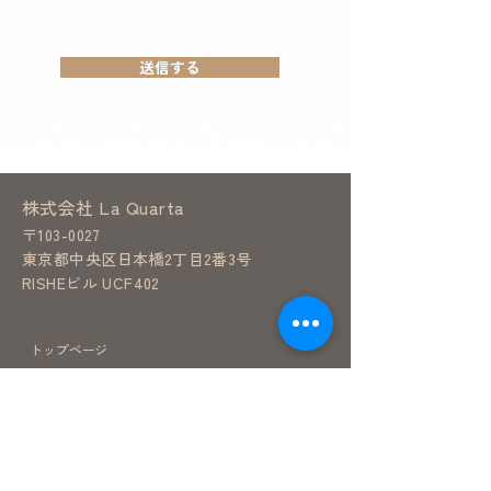
送信する
株式会社 La Quarta
〒103-0027
東京都中央区日本橋2丁目2番3号
RISHEビル UCF402
トップページ
- 海外移住
- マルタ
- オーストリア
- ハワイ
- 香港
- アメリカ
- ドバイ