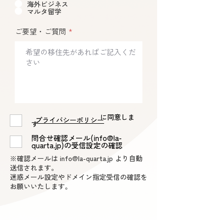
海外ビジネス
マルタ留学
*
ご要望・ご質問
に同意しま
プライバシーポリシー
す
問合せ確認メール(info@la-
quarta.jp)の受信設定の確認
※確認メールは
info@la-quarta.jp
より自動
送信されます。
迷惑メール設定やドメイン指定受信の確認を
お願いいたします。