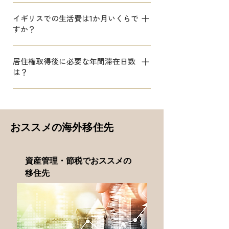
でも月15万円以上になることも多く、物
West Acton（ウエスト・アクトン）エ
価も年々上昇しています。 また、天候
イギリスでの生活費は1か月いくらで
リア がロンドン最大の日本人コミュニ
（雨と日照時間の少なさ）の悪さもあり
すか？
ティと言われています。
ます。
英国の世帯平均では週£625（月
居住権取得後に必要な年間滞在日数
£2,700、約54万円）が生活費の目安と
は？
されています。単身者の場合、家賃込み
で月£1,500〜£1,900（約30〜38万円）
最低3年間住むことかつ、年間180日以上
が平均的な支出範囲と言われています。
留守にしてはいけません。
おススメの海外移住先
資産管理・節税でおススメの
移住先