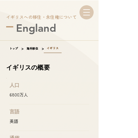
イギリスへの移住・永住権について
England
>
>
イギリス
トップ
海外移住
イギリスの概要
人口
6800万人
言語
英語