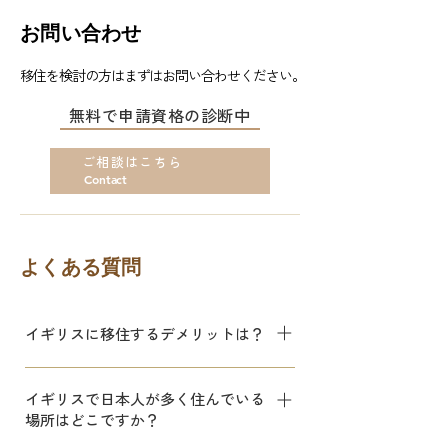
お問い合わせ
移住を検討の方はまずはお問い合わせください
。
無料で申請資格の診断中
ご相談はこちら
Contact
よくある質問
イギリスに移住するデメリットは？
ロンドンなど都市部の家賃や食費は非常
イギリスで日本人が多く住んでいる
に高額です。ロンドンの平均的な生活費
場所はどこですか？
は月約£2,500（約40万円）、家賃だけ