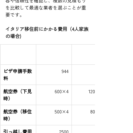
容や信頼性を確認し、複数の見積もり
を比較して最適な業者を選ぶことが重
要です。
イタリア移住前にかかる費用（4人家族
の場合)
費用項目
最低費用（ユ
最高費用（ユ
ーロ）
ーロ）
ビザ申請手数
944
料
航空券（下見
600×4
1200×4
時）
航空券（移住
500×4
800×4
時）
引っ越し費用
2500
6000