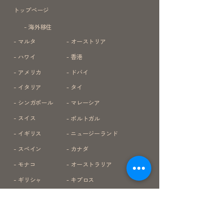
トップページ
- 海外移住
- マルタ
- オーストリア
- ハワイ
- 香港
- アメリカ
- ドバイ
- イタリア
- タイ
- シンガポール
- マレーシア
- スイス
- ポルトガル
- イギリス
- ニュージーランド
- スペイン
- カナダ
- モナコ
- オーストラリア
- ギリシャ
- キプロス
- 子供の海外教育
- 海外ビジネス支援