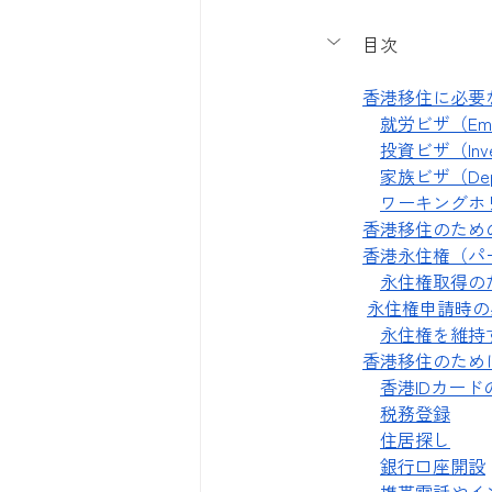
目次
香港移住に必要
就労ビザ（Empl
投資ビザ（Inves
家族ビザ（Depe
ワーキングホリデー
香港移住のため
香港永住権（パ
永住権取得の
永住権申請時の
永住権を維持
香港移住のため
香港IDカード
税務登録
住居探し
銀行口座開設
携帯電話やイ