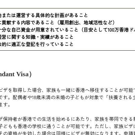
始または運営する具体的な計画があること
に貢献する内容であること（雇用創出、地域活性など）
分な自己資金が用意されていること（目安として100万香港ド
経営に関する知識・実績があること
法的に適正な登記を行っていること
ant Visa）
ビザを取得した場合、家族も一緒に香港へ移住することが可能
です。配偶者や18歳未満の未婚の子どもが対象で「扶養される
ます。
ザ保持者が香港での生活を始めるにあたり、家族を帯同できる
子どもも香港の学校に通うことが可能です。ただし、家族ビザ
その資格が失効した場合は同様にビザが無効になります。申請