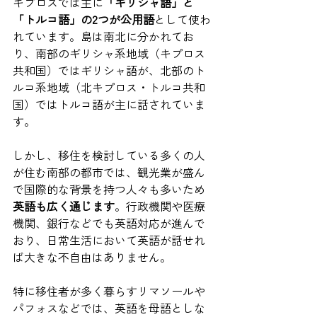
キプロスでは主に
「ギリシャ語」と
「トルコ語」の2つが公用語
として使わ
れています。島は南北に分かれてお
り、南部のギリシャ系地域（キプロス
共和国）ではギリシャ語が、北部のト
ルコ系地域（北キプロス・トルコ共和
国）ではトルコ語が主に話されていま
す。
しかし、移住を検討している多くの人
が住む南部の都市では、観光業が盛ん
で国際的な背景を持つ人々も多いため
英語も広く通じます
。行政機関や医療
機関、銀行などでも英語対応が進んで
おり、日常生活において英語が話せれ
ば大きな不自由はありません。
特に移住者が多く暮らすリマソールや
パフォスなどでは、英語を母語としな