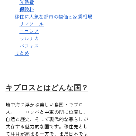
光熱費
保険料
移住に人気な都市の物価と家賃相場
リマソール
ニコシア
ラルナカ
パフォス
まとめ
キプロスとはどんな国？
地中海に浮かぶ美しい島国・キプロ
ス。ヨーロッパと中東の間に位置し、
自然と歴史、そして現代的な暮らしが
共存する魅力的な国です。移住先とし
て注目が高まる一方で、まだ日本では