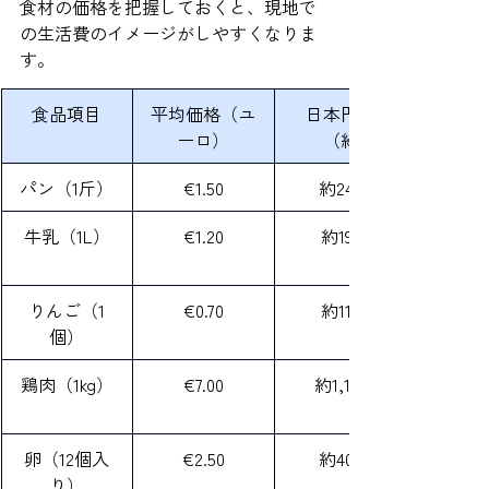
食材の価格を把握しておくと、現地で
の生活費のイメージがしやすくなりま
す。
食品項目
平均価格（ユ
日本円換算
ーロ）
（約）
パン（1斤）
€1.50
約240円
牛乳（1L）
€1.20
約190円
りんご（1
€0.70
約110円
個）
鶏肉（1kg）
€7.00
約1,120円
卵（12個入
€2.50
約400円
り）