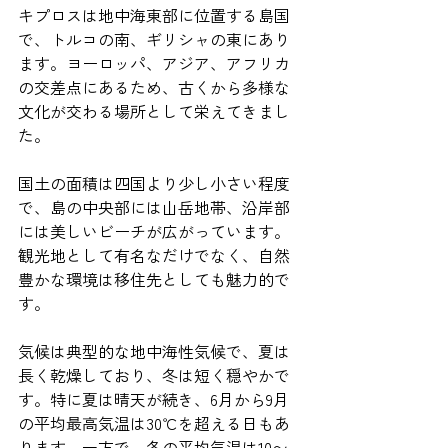
キプロスは地中海東部に位置する島国
で、トルコの南、ギリシャの東にあり
ます。ヨーロッパ、アジア、アフリカ
の交差点にあるため、古くから多様な
文化が交わる場所として栄えてきまし
た。
国土の面積は四国より少し小さい程度
で、島の中央部には山岳地帯、沿岸部
には美しいビーチが広がっています。
観光地として有名なだけでなく、自然
豊かな環境は移住先としても魅力的で
す。
気候は典型的な地中海性気候で、夏は
長く乾燥しており、冬は短く穏やかで
す。特に夏は晴天が続き、6月から9月
の平均最高気温は30℃を超える日もあ
ります。一方で、冬の平均気温は10〜