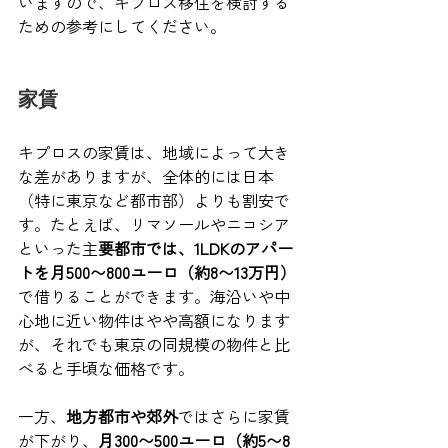
いますので、キプロス移住を検討する
ための参考にしてください。
家賃
キプロスの家賃は、地域によって大き
な差がありますが、全体的には日本
（特に東京など都市部）よりも割安で
す。たとえば、リマソールやニコシア
といった主
要都市では、1LDKのアパー
トを月500〜800ユーロ（約8〜13万円）
で借りることができます。海沿いや中
心地に近い物件はやや高額になります
が、それでも東京の同規模の物件と比
べると手頃な価格です。
一方、
地方都市や郊外
ではさらに家賃
が下がり、
月300〜500ユーロ（約5〜8