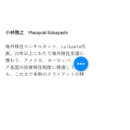
小林雅之　Masayuki Kobayashi
海外移住コンサルタント、La Quarta代
表。20年以上にわたり海外移住支援に
携わり、アメリカ、ヨーロッパ、アジ
ア各国の投資移住制度に精通してい
る。これまで多数のクライアントの移
住を成功に導いた実績があり、長年の
実務経験に基づいて実践的かつ信頼性
の高い情報を提供している。
海外移住、子供の海外教育、海外での
ビジネス支援、マルタ語学留学は下記