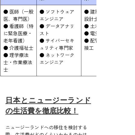
● 医師（一般
● ソフトウェア
● 建築技師・
医、専門医）
エンジニア
設計士
● 看護師（特
● データアナリ
● 土木技師
に緊急医療・
スト
● 電気技師
老年看護）
● サイバーセキ
● 配管工・溶
● 介護福祉士
ュリティ専門家
接工
● 理学療法
● ネットワーク
士・作業療法
エンジニア
士
日本とニュージーランド
の生活費を徹底比較！
ニュージーランドへの移住を検討する
際、生活費がどのくらいかかるのかは