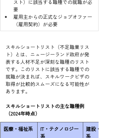
スト）に該当する職種での就職が必
要
雇用主からの正式なジョブオファー
（雇用契約）が必要
スキルショートリスト（不足職業リス
ト）とは、ニュージーランド政府が発
表する人材不足が深刻な職種のリスト
です。このリストに該当する職種での
就職が決まれば、スキルワークビザの
取得が比較的スムーズになる可能性が
あります。
スキルショートリストの主な職種例
（2024年時点）
医療・福祉系
IT・テクノロジー
建設・インフラ
系
系