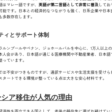
語はマレー語ですが、
英語が第二言語として非常に普及
してお
可能です。日本との経済的なつながりも強く、日系企業や日本
も多数存在します。
ティとサポート体制
ラルンプールやペナン、ジョホールバルを中心に、1万人以上
本人会があり、日本語が通じる医療機関や不動産業者、日本語
整っています。
では不安がつきものですが、通訳サービスや生活支援を受けら
スタートできる環境が整っている点は大きな安心材料です。
ーシア移住が人気の理由
経済性を両立できる国として、老後の移住先に選ばれ続けてい