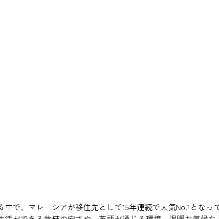
中で、マレーシアが移住先として15年連続で人気No.1となっ
生活ができる物価の安さや、英語が通じる環境、温暖な気候な