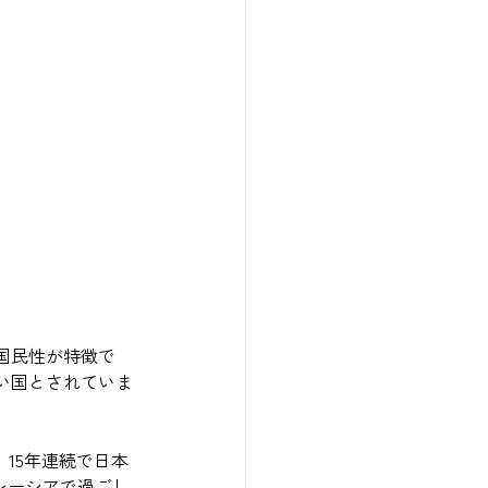
国民性が特徴で
い国とされていま
15年連続で日本
レーシアで過ごし