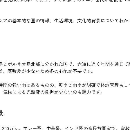
シアの基本的な国の情報、生活環境、文化的背景についてわか
島とボルネオ島北部に分かれた国で、赤道に近く年間を通じて
後で、寒暖差が少ないため冬の心配が不要です。
時間の強い雨はあるものの、乾季と雨季が明確で体調管理もし
、気候による光熱費の負担が少ないのも魅力です。
景
3,300万人。マレー系、中華系、インド系の多民族国家で、宗