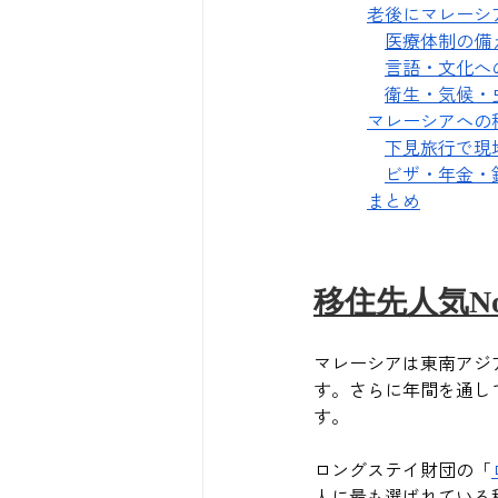
老後にマレーシ
医療体制の備
言語・文化へ
衛生・気候・
マレーシアへの
下見旅行で現
ビザ・年金・
まとめ
移住先人気N
マレーシアは東南アジ
す。さらに年間を通し
す。
ロングステイ財団の「
人に最も選ばれている