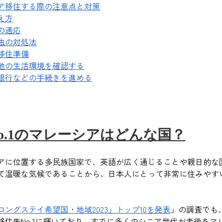
ア移住する際の注意点と対策
え方
の適応
虫の対処法
移住準備
地の生活環境を確認する
銀行などの手続きを進める
o.1のマレーシアはどんな国？
アに位置する多民族国家で、英語が広く通じることや親日的な
て温暖な気候であることから、日本人にとって非常に住みやす
ロングステイ希望国・地域2023」トップ10を発表
」の調査でも、
移住先No.1に輝いており、すでに多くのシニア世代が老後をマ