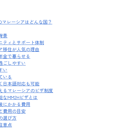
1のマレーシアはどんな国？
背景
ニティとサポート体制
ア移住が人気の理由
年金で暮らせる
過ごしやすい
すい
ている
く日本語対応も可能
えるマレーシアのビザ制度
能なMM2Hビザとは
後にかかる費用
ど費用の目安
の選び方
注意点