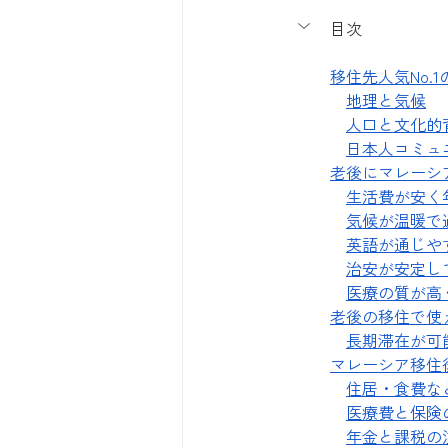
目次
移住先人気No.
地理と気候
人口と文化的
日本人コミュ
老後にマレーシ
生活費が安く
気候が温暖で
英語が通じや
治安が安定し
医療の質が高
老後の移住で使
長期滞在が可
マレーシア移住
住居・食費な
医療費と保険
年金と課税の