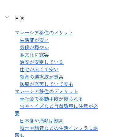
目次
マレーシア移住のメリット
生活費が安い
気候が穏やか
多文化に寛容
治安が安定している
住宅が広くて安い
教育の選択肢が豊富
医療が充実していて安心
マレーシア移住のデメリット
車社会で移動手段が限られる
虫やヘイズなど自然環境に注意が必
要
日本食や酒類は割高
断水や騒音などの生活インフラに課
題も