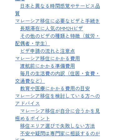
日本と異なる時間感覚やサービス品
質
マレーシア移住に必要なビザと手続き
長期滞在に人気のMM2Hビザ
その他のビザの種類と特徴（就労・
配偶者・学生）
ビザ申請の流れと注意点
マレーシア移住にかかる費用
渡航前にかかる準備費用
毎月の生活費の内訳（住居・食費・
交通費など）
教育や医療にかかる費用の目安
マレーシア移住を検討している方への
アドバイス
マレーシア移住が自分に合うかを見
極めるポイント
移住エリア選びで失敗しない方法
不安や疑問は専門家に相談するのが